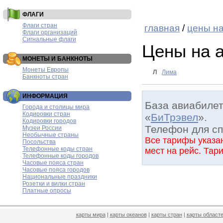
ФЛАГИ
Флаги стран
главная
/
цены н
Флаги организаций
Сигнальные флаги
Цены на 
МОНЕТЫ И БАНКНОТЫ
Монеты Европы
Л
Лима
Банкноты стран
ИНФОРМАЦИЯ
База авиабиле
Города и столицы мира
Кодировки стран
«
БиТрэвел
».
Кодировки городов
Телефон для с
Музеи России
Необычные страны
Все тарифы указан
Посольства
Телефонные коды стран
мест на рейс. Тар
Телефонные коды городов
Часовые пояса стран
Часовые пояса городов
Национальные праздники
Розетки и вилки стран
Платные опросы
карты мира
|
карты океанов
|
карты стран
|
карты областе