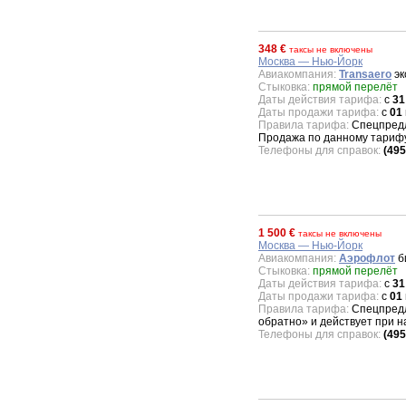
348 €
таксы не включены
Москва — Нью-Йорк
Авиакомпания:
Transaero
эк
Стыковка:
прямой перелёт
Даты действия тарифа:
с
31
Даты продажи тарифа:
с
01
Правила тарифа:
Спецпредло
Продажа по данному тарифу
Телефоны для справок:
(495
1 500 €
таксы не включены
Москва — Нью-Йорк
Авиакомпания:
Аэрофлот
би
Стыковка:
прямой перелёт
Даты действия тарифа:
с
31
Даты продажи тарифа:
с
01
Правила тарифа:
Спецпредл
обратно» и действует при 
Телефоны для справок:
(495