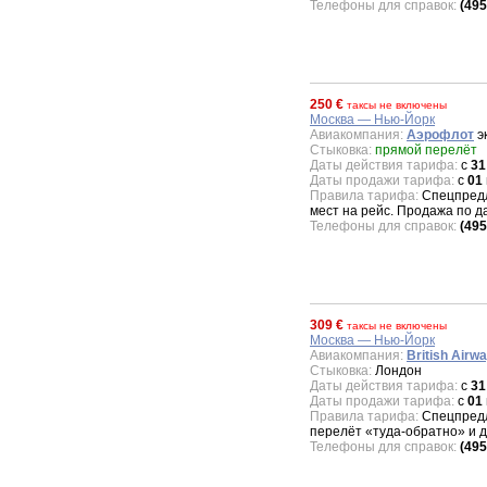
Телефоны для справок:
(495
250 €
таксы не включены
Москва — Нью-Йорк
Авиакомпания:
Аэрофлот
эк
Стыковка:
прямой перелёт
Даты действия тарифа:
с
31
Даты продажи тарифа:
с
01
Правила тарифа:
Спецпредл
мест на рейс. Продажа по 
Телефоны для справок:
(495
309 €
таксы не включены
Москва — Нью-Йорк
Авиакомпания:
British Airw
Стыковка:
Лондон
Даты действия тарифа:
с
31
Даты продажи тарифа:
с
01
Правила тарифа:
Спецпредл
перелёт «туда-обратно» и 
Телефоны для справок:
(495