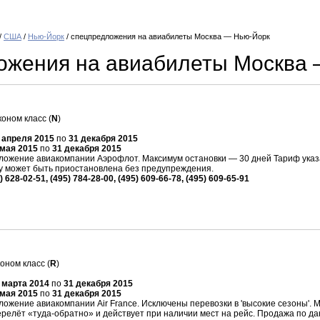
/
США
/
Нью-Йорк
/ спецпредложения на авиабилеты Москва — Нью-Йорк
ожения на авиабилеты Москва
оном класс (
N
)
 апреля 2015
по
31 декабря 2015
 мая 2015
по
31 декабря 2015
ожение авиакомпании Аэрофлот. Максимум остановки — 30 дней Тариф указан
 может быть приостановлена без предупреждения.
) 628-02-51, (495) 784-28-00, (495) 609-66-78, (495) 609-65-91
оном класс (
R
)
 марта 2014
по
31 декабря 2015
 мая 2015
по
31 декабря 2015
жение авиакомпании Air France. Исключены перевозки в 'высокие сезоны'. 
перелёт «туда-обратно» и действует при наличии мест на рейс. Продажа по 