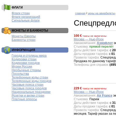
ФЛАГИ
Флаги стран
главная
/
цены на авиабилеты
Флаги организаций
Сигнальные флаги
Спецпредл
МОНЕТЫ И БАНКНОТЫ
100 €
Монеты Европы
таксы не включены
Москва — Нью-Йорк
Банкноты стран
Авиакомпания:
Аэрофлот
эк
Стыковка:
прямой перелёт
ИНФОРМАЦИЯ
Даты действия тарифа:
с
20
Даты продажи тарифа:
с
01
Города и столицы мира
Правила тарифа:
Спецпредл
Кодировки стран
Продажа по данному тарифу
Кодировки городов
Телефоны для справок:
(495
Музеи России
Необычные страны
Посольства
Телефонные коды стран
Телефонные коды городов
Часовые пояса стран
Часовые пояса городов
229 €
таксы не включены
Национальные праздники
Москва — Нью-Йорк
Розетки и вилки стран
Авиакомпания:
Air France
эк
Платные опросы
Стыковка:
Париж
Даты действия тарифа:
с
31
Даты продажи тарифа:
с
01
Правила тарифа:
Спецпредло
месяцев. Тариф указан за 