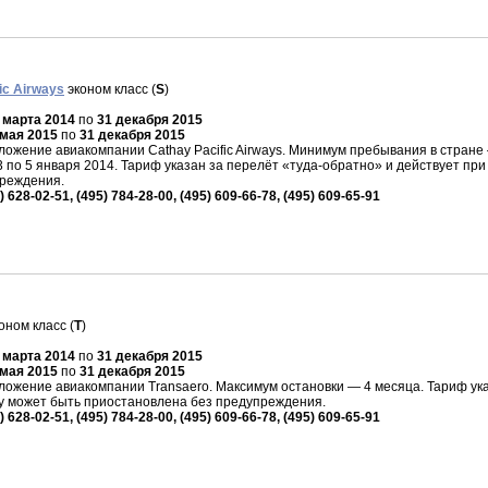
ic Airways
эконом класс (
S
)
 марта 2014
по
31 декабря 2015
 мая 2015
по
31 декабря 2015
ожение авиакомпании Cathay Pacific Airways. Минимум пребывания в стране
3 по 5 января 2014. Тариф указан за перелёт «туда-обратно» и действует пр
преждения.
) 628-02-51, (495) 784-28-00, (495) 609-66-78, (495) 609-65-91
оном класс (
T
)
 марта 2014
по
31 декабря 2015
 мая 2015
по
31 декабря 2015
жение авиакомпании Transaero. Максимум остановки — 4 месяца. Тариф указ
 может быть приостановлена без предупреждения.
) 628-02-51, (495) 784-28-00, (495) 609-66-78, (495) 609-65-91