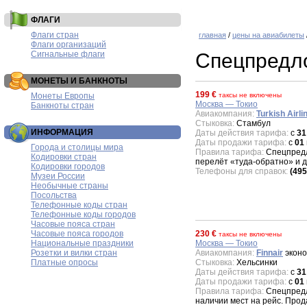
ФЛАГИ
Флаги стран
главная
/
цены на авиабилеты
Флаги организаций
Сигнальные флаги
Спецпредл
МОНЕТЫ И БАНКНОТЫ
199 €
Монеты Европы
таксы не включены
Москва — Токио
Банкноты стран
Авиакомпания:
Turkish Airli
Стыковка:
Стамбул
ИНФОРМАЦИЯ
Даты действия тарифа:
с
31
Даты продажи тарифа:
с
01
Города и столицы мира
Правила тарифа:
Спецпредло
Кодировки стран
перелёт «туда-обратно» и 
Кодировки городов
Телефоны для справок:
(495
Музеи России
Необычные страны
Посольства
Телефонные коды стран
Телефонные коды городов
Часовые пояса стран
Часовые пояса городов
230 €
таксы не включены
Национальные праздники
Москва — Токио
Розетки и вилки стран
Авиакомпания:
Finnair
эконо
Платные опросы
Стыковка:
Хельсинки
Даты действия тарифа:
с
31
Даты продажи тарифа:
с
01
Правила тарифа:
Спецпредло
наличии мест на рейс. Про