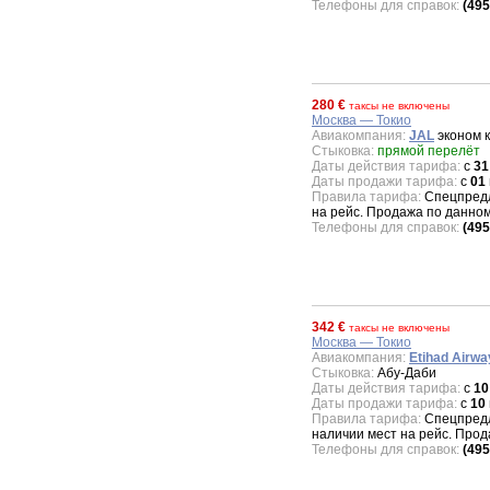
Телефоны для справок:
(495
280 €
таксы не включены
Москва — Токио
Авиакомпания:
JAL
эконом к
Стыковка:
прямой перелёт
Даты действия тарифа:
с
31
Даты продажи тарифа:
с
01
Правила тарифа:
Спецпредл
на рейс. Продажа по данно
Телефоны для справок:
(495
342 €
таксы не включены
Москва — Токио
Авиакомпания:
Etihad Airwa
Стыковка:
Абу-Даби
Даты действия тарифа:
с
10
Даты продажи тарифа:
с
10
Правила тарифа:
Спецпредло
наличии мест на рейс. Про
Телефоны для справок:
(495