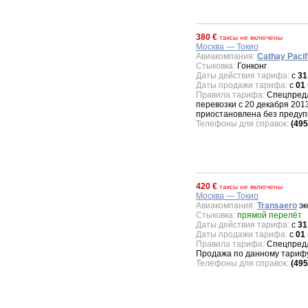
380 €
таксы не включены
Москва — Токио
Авиакомпания:
Cathay Pacif
Стыковка:
Гонконг
Даты действия тарифа:
с
31
Даты продажи тарифа:
с
01
Правила тарифа:
Спецпредл
перевозки с 20 декабря 201
приостановлена без преду
Телефоны для справок:
(495
420 €
таксы не включены
Москва — Токио
Авиакомпания:
Transaero
эк
Стыковка:
прямой перелёт
Даты действия тарифа:
с
31
Даты продажи тарифа:
с
01
Правила тарифа:
Спецпредло
Продажа по данному тарифу
Телефоны для справок:
(495