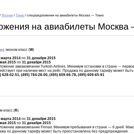
/
Япония
/
Токио
/ спецпредложения на авиабилеты Москва — Токио
ожения на авиабилеты Москва 
nes
эконом класс (
W
)
 марта 2014
по
31 декабря 2015
 мая 2015
по
31 декабря 2015
жение авиакомпании Turkish Airlines. Минимум остановки в стране — первое
действует при наличии мест на рейс. Продажа по данному тарифу может быт
) 628-02-51, (495) 784-28-00, (495) 609-66-78, (495) 609-65-91
м класс (
R
)
 марта 2014
по
31 декабря 2015
 мая 2015
по
31 декабря 2015
жение авиакомпании Finnair. Минимум пребывания в стране — 6 дней. Макси
дажа по данному тарифу может быть приостановлена без предупреждения.