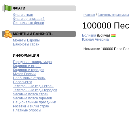
ФЛАГИ
Флаги стран
главная
/
банкноты стран мира
Флаги организаций
Сигнальные флаги
100000 Пес
МОНЕТЫ И БАНКНОТЫ
Боливия
(Bolivia)
Южная Америка
Монеты Европы
Банкноты стран
Номинал:
100000 Песо Бо
ИНФОРМАЦИЯ
Города и столицы мира
Кодировки стран
Кодировки городов
Музеи России
Необычные страны
Посольства
Телефонные коды стран
Телефонные коды городов
Часовые пояса стран
Часовые пояса городов
Национальные праздники
Розетки и вилки стран
Платные опросы