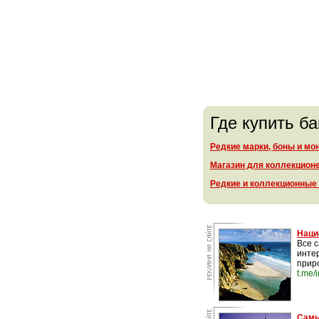
Где купить б
Редкие марки, боны и мо
Магазин для коллекцион
Редкие и коллекционные
Наци
Все 
инте
прир
t.me/
Самы