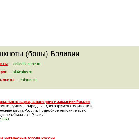
анкноты (боны) Боливии
неты
—
collect-online.ru
еров
—
all4coins.ru
 монеты
—
coinrus.ru
ональные парки, заповедник и заказники России
самые лучшие природные достопримечательности и
ресные места России. Подробное описание всех
одных объектов в России.
int360
е интересные города России