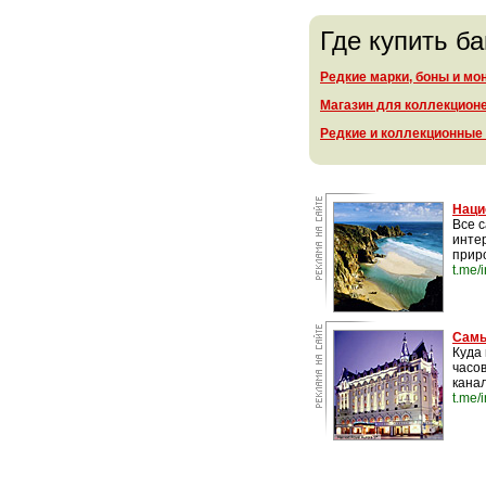
Где купить б
Редкие марки, боны и мо
Магазин для коллекцион
Редкие и коллекционные
Наци
Все 
инте
прир
t.me/
Самы
Куда 
часо
канал
t.me/