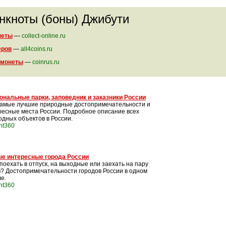
анкноты (боны) Джибути
неты
—
collect-online.ru
еров
—
all4coins.ru
 монеты
—
coinrus.ru
ональные парки, заповедник и заказники России
самые лучшие природные достопримечательности и
ресные места России. Подробное описание всех
одных объектов в России.
int360
е интересные города России
поехать в отпуск, на выходные или заехать на пару
в? Достопримечательности городов России в одном
е.
int360