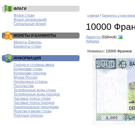
ФЛАГИ
Флаги стран
главная
/
банкноты стран мира
Флаги организаций
Сигнальные флаги
10000 Фран
МОНЕТЫ И БАНКНОТЫ
Джибути
(Djibouti)
Африка
Монеты Европы
Банкноты стран
Номинал:
10000 Франков
ИНФОРМАЦИЯ
Города и столицы мира
Кодировки стран
Кодировки городов
Музеи России
Необычные страны
Посольства
Телефонные коды стран
Телефонные коды городов
Часовые пояса стран
Часовые пояса городов
Национальные праздники
Розетки и вилки стран
Платные опросы