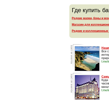
Где купить б
Редкие марки, боны и мо
Магазин для коллекцион
Редкие и коллекционные
Наци
Все 
инте
прир
t.me/
Самы
Куда 
часо
канал
t.me/