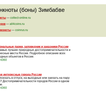
анкноты (боны) Зимбабве
неты
—
collect-online.ru
еров
—
all4coins.ru
 монеты
—
coinrus.ru
ональные парки, заповедник и заказники России
самые лучшие природные достопримечательности и
ресные места России. Подробное описание всех
одных объектов в России.
int360
е интересные города России
поехать в отпуск, на выходные или заехать на пару
в? Достопримечательности городов России в одном
е.
int360