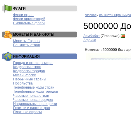
ФЛАГИ
Флаги стран
главная
/
банкноты стран мира
Флаги организаций
Сигнальные флаги
5000000 Д
МОНЕТЫ И БАНКНОТЫ
Зимбабве
(Zimbabwe)
Африка
Монеты Европы
Банкноты стран
Номинал:
5000000 Доллар
ИНФОРМАЦИЯ
Города и столицы мира
Кодировки стран
Кодировки городов
Музеи России
Необычные страны
Посольства
Телефонные коды стран
Телефонные коды городов
Часовые пояса стран
Часовые пояса городов
Национальные праздники
Розетки и вилки стран
Платные опросы