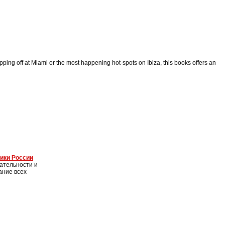
ing off at Miami or the most happening hot-spots on Ibiza, this books offers an
ники России
ательности и
ание всех