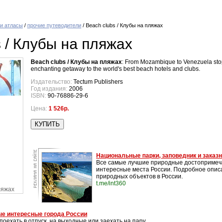
 и атласы
/
прочие путеводители
/ Beach clubs / Клубы на пляжах
s / Клубы на пляжах
Beach clubs / Клубы на пляжах
: From Mozambique to Venezuela stopp
enchanting getaway to the world's best beach hotels and clubs.
Издательство:
Tectum Publishers
Год издания:
2006
ISBN:
90-76886-29-6
Цена:
1 526р.
Национальные парки, заповедник и заказ
Все самые лучшие природные достопримеч
интересные места России. Подробное опис
природных объектов в России.
t.me/int360
ляжах
е интересные города России
поехать в отпуск, на выходные или заехать на пару