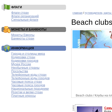
ФЛАГИ
Флаги стран
главная
/
путеводители, карты
Флаги организаций
Сигнальные флаги
Beach club
МОНЕТЫ И БАНКНОТЫ
Монеты Европы
Банкноты стран
ИНФОРМАЦИЯ
Города и столицы мира
Кодировки стран
Кодировки городов
Музеи России
Необычные страны
Посольства
Телефонные коды стран
Телефонные коды городов
Часовые пояса стран
Часовые пояса городов
Национальные праздники
Розетки и вилки стран
Beach clubs / Клубы на п
Платные опросы
Самы
Куда 