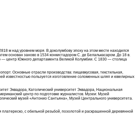
2818 м над уровнем моря. В доколумбову эпоху на этом месте находился
атем основан заново в 1534 конкистадором С. де Белалькасаром. До 18 в.
ито — центр Южного департамента Великой Колумбии. С 1830 — столица
опорт. Основные отрасли производства: пищевкусовая, текстильная,
ей известностью пользуется изготовление соломенных шляп и ювелирных
ситет Эквадора, Католический университет Эквадора, Национальная
ериканский центр по подготовке журналистов. Музеи: Музей
ологический музей «Антонио Сантьяна», Музей Центрального университета.
и платереско, с обильной резьбой, позолотой и раскрашенной деревянной