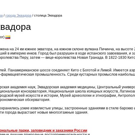
ра
/
города Эквадора
/ столица Эквадора
квадора
or)
ена на 24 км южнее экватора, на южном склоне вулкана Пичинча, на высоте 
вший в империю инков. Город был разрушен в ходе испанского завоевания, и з
королевства Перу, затем — вице-королевства Новая Гранада. В 1822-1830 К
лей. Панамериканское шоссе соединяет Кито с Боготой и Лимой. Имеется аэр
о-фармацевтическая промышленность. Среди кустарных промыслов наибольш
рская академия наук, Эквадорская академия медицины, Центральный универ
циональная консерватория, Национальная школа изящных искусств, Латиноам
ородской музей искусств и истории, Музей археологии и этнографии, Антроп
трономическая обсерватория.
охранились узкие извилистые улицы, застроенные зданиями в стиле барокко 
сти города вырастают новые многоэтажные здания.
ональные парки, заповедник и заказники России
самые лучшие природные достопримечательности и