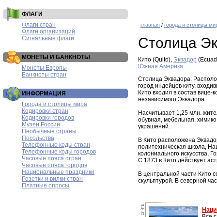
ФЛАГИ
Флаги стран
главная
/
города и столицы ми
Флаги организаций
Сигнальные флаги
Столица Э
МОНЕТЫ И БАНКНОТЫ
Кито (Quito),
Эквадор
(Ecuad
Южная Америка
Монеты Европы
Банкноты стран
Столица Эквадора. Располож
город индейцев киту, входи
Кито входил в состав вице-
ИНФОРМАЦИЯ
независимого Эквадора.
Города и столицы мира
Кодировки стран
Насчитывает 1,25 млн. жите
Кодировки городов
обувная, мебельная, химик
Музеи России
украшений.
Необычные страны
Посольства
В Кито расположена Эквадо
Телефонные коды стран
политехническая школа, На
Телефонные коды городов
колониального искусства, Г
Часовые пояса стран
С 1873 в Кито действует ас
Часовые пояса городов
Национальные праздники
В центральной части Кито с
Розетки и вилки стран
скульптурой. В северной ча
Платные опросы
Наци
Все 