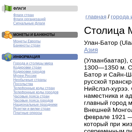
ФЛАГИ
Флаги стран
главная
/
города 
Флаги организаций
Сигнальные флаги
Столица 
МОНЕТЫ И БАНКНОТЫ
Монеты Европы
Улан-Батор (Ula
Банкноты стран
Азия
ИНФОРМАЦИЯ
(Улаанбаатар), 
Города и столицы мира
1300—1350 м. С
Кодировки стран
Кодировки городов
Батор и Сайн-Ш
Музеи России
Необычные страны
русской транскр
Посольства
Нийслэл-хурээ. 
Телефонные коды стран
Телефонные коды городов
наместника и а
Часовые пояса стран
Часовые пояса городов
главный город 
Национальные праздники
Внешней Монгол
Розетки и вилки стран
Платные опросы
феврале 1921 —
который при жи
современным пи