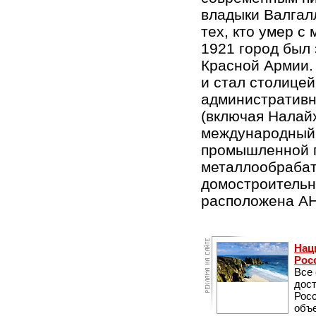
владыки Валгал
тех, кто умер с
1921 город был
Красной Армии.
и стал столице
административн
(включая Налайх
международный 
промышленной п
металлообраба
домостроительн
расположена АН 
Нац
Рос
Все
дос
Рос
объе