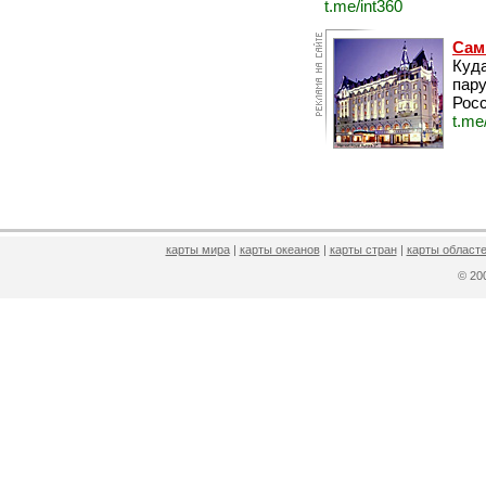
t.me/int360
Сам
Куда
пару
Росс
t.me
карты мира
|
карты океанов
|
карты стран
|
карты областе
© 2