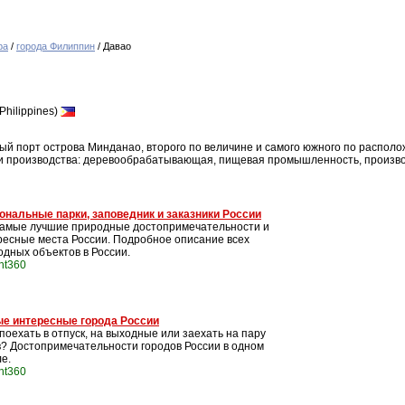
ра
/
города Филиппин
/ Давао
Philippines)
ый порт острова Минданао, второго по величине и самого южного по распол
и производства: деревообрабатывающая, пищевая промышленность, произво
ональные парки, заповедник и заказники России
самые лучшие природные достопримечательности и
ресные места России. Подробное описание всех
одных объектов в России.
int360
е интересные города России
поехать в отпуск, на выходные или заехать на пару
в? Достопримечательности городов России в одном
е.
int360