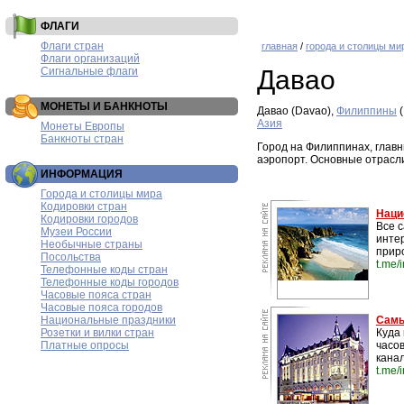
ФЛАГИ
Флаги стран
главная
/
города и столицы ми
Флаги организаций
Сигнальные флаги
Давао
МОНЕТЫ И БАНКНОТЫ
Давао (Davao),
Филиппины
(
Азия
Монеты Европы
Банкноты стран
Город на Филиппинах, главн
аэропорт. Основные отрасл
ИНФОРМАЦИЯ
Города и столицы мира
Кодировки стран
Наци
Кодировки городов
Все 
Музеи России
инте
Необычные страны
прир
Посольства
t.me/
Телефонные коды стран
Телефонные коды городов
Часовые пояса стран
Часовые пояса городов
Национальные праздники
Самы
Розетки и вилки стран
Куда 
Платные опросы
часо
канал
t.me/