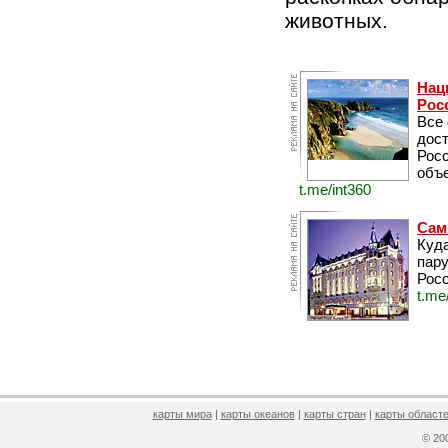
животных.
Нац
Рос
Все
дос
Рос
объе
t.me/int360
Сам
Куда
пару
Росс
t.me
карты мира
|
карты океанов
|
карты стран
|
карты областе
© 2