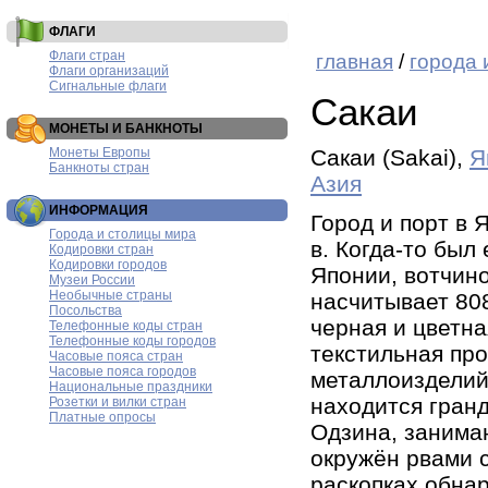
ФЛАГИ
Флаги стран
главная
/
города 
Флаги организаций
Сигнальные флаги
Сакаи
МОНЕТЫ И БАНКНОТЫ
Монеты Европы
Сакаи (Sakai),
Я
Банкноты стран
Азия
ИНФОРМАЦИЯ
Город и порт в 
Города и столицы мира
в. Когда-то бы
Кодировки стран
Кодировки городов
Японии, вотчин
Музеи России
Необычные страны
насчитывает 80
Посольства
черная и цветн
Телефонные коды стран
Телефонные коды городов
текстильная пр
Часовые пояса стран
Часовые пояса городов
металлоизделий
Национальные праздники
находится гран
Розетки и вилки стран
Платные опросы
Одзина, занимаю
окружён рвами с
раскопках обна