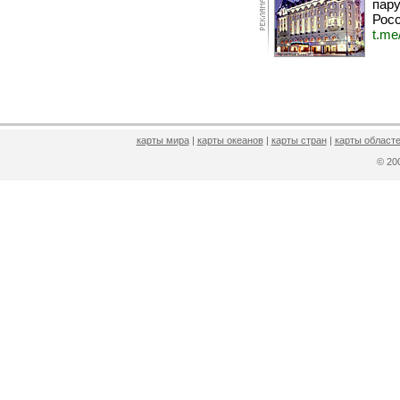
пару
Росс
t.me
карты мира
|
карты океанов
|
карты стран
|
карты областе
© 2