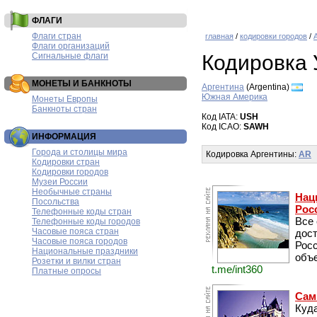
ФЛАГИ
Флаги стран
главная
/
кодировки городов
/
Флаги организаций
Сигнальные флаги
Кодировка
МОНЕТЫ И БАНКНОТЫ
Аргентина
(Argentina)
Южная Америка
Монеты Европы
Банкноты стран
Код IATA:
USH
Код ICAO:
SAWH
ИНФОРМАЦИЯ
Города и столицы мира
Кодировка Аргентины:
AR
Кодировки стран
Кодировки городов
Музеи России
Необычные страны
Нац
Посольства
Рос
Телефонные коды стран
Все
Телефонные коды городов
Часовые пояса стран
дос
Часовые пояса городов
Рос
Национальные праздники
объе
Розетки и вилки стран
t.me/int360
Платные опросы
Сам
Куда