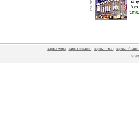
пару
Росс
t.me
карты мира
|
карты океанов
|
карты стран
|
карты областе
© 2