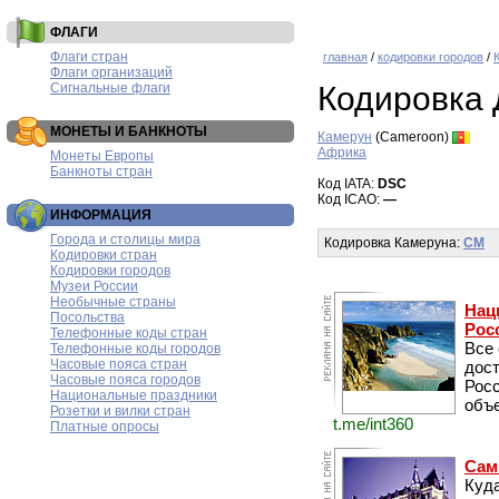
ФЛАГИ
Флаги стран
главная
/
кодировки городов
/
Флаги организаций
Сигнальные флаги
Кодировка
МОНЕТЫ И БАНКНОТЫ
Камерун
(Cameroon)
Африка
Монеты Европы
Банкноты стран
Код IATA:
DSC
Код ICAO:
—
ИНФОРМАЦИЯ
Города и столицы мира
Кодировка Камеруна:
CM
Кодировки стран
Кодировки городов
Музеи России
Необычные страны
Нац
Посольства
Рос
Телефонные коды стран
Все
Телефонные коды городов
Часовые пояса стран
дос
Часовые пояса городов
Рос
Национальные праздники
объе
Розетки и вилки стран
t.me/int360
Платные опросы
Сам
Куда