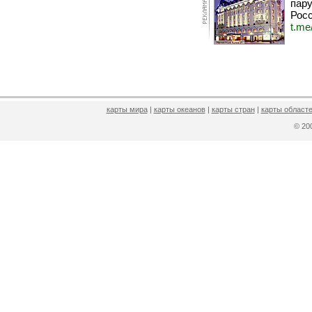
пару
Росс
t.me
карты мира
|
карты океанов
|
карты стран
|
карты областе
© 2