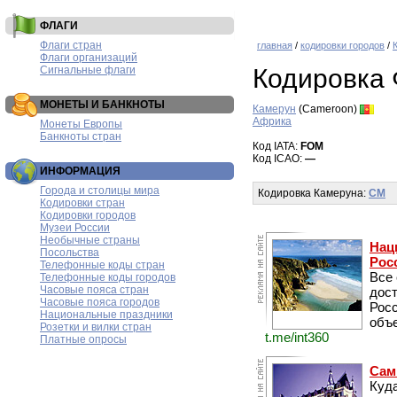
ФЛАГИ
Флаги стран
главная
/
кодировки городов
/
Флаги организаций
Сигнальные флаги
Кодировка
МОНЕТЫ И БАНКНОТЫ
Камерун
(Cameroon)
Африка
Монеты Европы
Банкноты стран
Код IATA:
FOM
Код ICAO:
—
ИНФОРМАЦИЯ
Города и столицы мира
Кодировка Камеруна:
CM
Кодировки стран
Кодировки городов
Музеи России
Необычные страны
Нац
Посольства
Рос
Телефонные коды стран
Все
Телефонные коды городов
Часовые пояса стран
дос
Часовые пояса городов
Рос
Национальные праздники
объе
Розетки и вилки стран
t.me/int360
Платные опросы
Сам
Куда