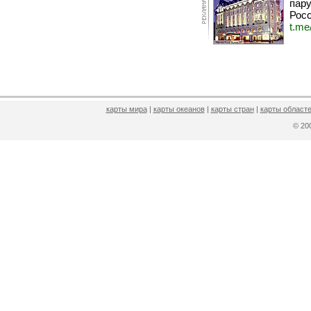
пару
Росс
t.me
карты мира
|
карты океанов
|
карты стран
|
карты областе
© 2