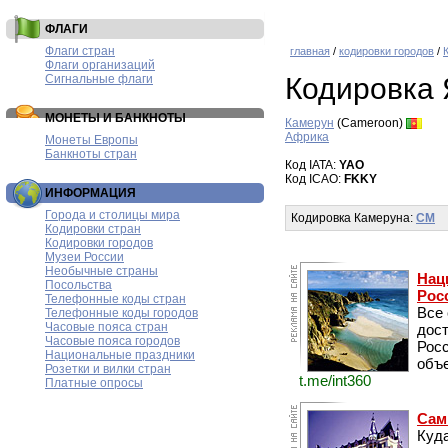
ФЛАГИ
Флаги стран
главная
/
кодировки городов
/
Флаги организаций
Сигнальные флаги
Кодировка
МОНЕТЫ И БАНКНОТЫ
Камерун
(Cameroon)
Африка
Монеты Европы
Банкноты стран
Код IATA:
YAO
Код ICAO:
FKKY
ИНФОРМАЦИЯ
Города и столицы мира
Кодировка Камеруна:
CM
Кодировки стран
Кодировки городов
Музеи России
Необычные страны
Нац
Посольства
Рос
Телефонные коды стран
Все
Телефонные коды городов
Часовые пояса стран
дос
Часовые пояса городов
Рос
Национальные праздники
объе
Розетки и вилки стран
t.me/int360
Платные опросы
Сам
Куда