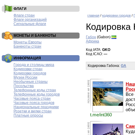
ФЛАГИ
Флаги стран
главная
/
кодировки городов
/
Флаги организаций
Сигнальные флаги
Кодировка 
МОНЕТЫ И БАНКНОТЫ
Габон
(Gabon)
Африка
Монеты Европы
Банкноты стран
Код IATA:
GKO
Код ICAO:
—
ИНФОРМАЦИЯ
Города и столицы мира
Кодировка Габона:
GA
Кодировки стран
Кодировки городов
Музеи России
Необычные страны
Нац
Посольства
Рос
Телефонные коды стран
Все
Телефонные коды городов
Часовые пояса стран
дос
Часовые пояса городов
Рос
Национальные праздники
объе
Розетки и вилки стран
t.me/int360
Платные опросы
Сам
Куда