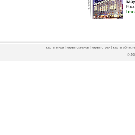
пару
Росс
t.me
карты мира
|
карты океанов
|
карты стран
|
карты областе
© 2