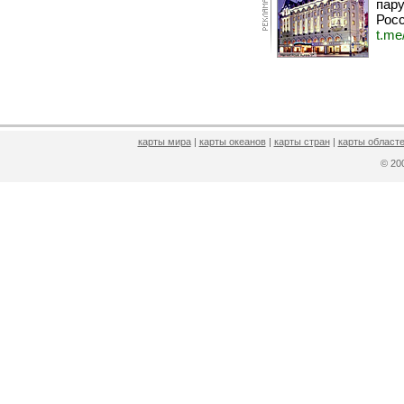
пару
Росс
t.me
карты мира
|
карты океанов
|
карты стран
|
карты областе
© 2