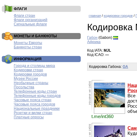
ФЛАГИ
Флаги стран
главная
/
кодировки городов
/
Флаги организаций
Сигнальные флаги
Кодировка
МОНЕТЫ И БАНКНОТЫ
Габон
(Gabon)
Африка
Монеты Европы
Банкноты стран
Код IATA:
MJL
Код ICAO:
—
ИНФОРМАЦИЯ
Города и столицы мира
Кодировка Габона:
GA
Кодировки стран
Кодировки городов
Музеи России
Необычные страны
Нац
Посольства
Рос
Телефонные коды стран
Все
Телефонные коды городов
Часовые пояса стран
дос
Часовые пояса городов
Рос
Национальные праздники
объе
Розетки и вилки стран
t.me/int360
Платные опросы
Сам
Куда