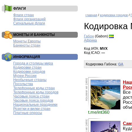
ФЛАГИ
Флаги стран
главная
/
кодировки городов
/
Флаги организаций
Сигнальные флаги
Кодировка
МОНЕТЫ И БАНКНОТЫ
Габон
(Gabon)
Африка
Монеты Европы
Банкноты стран
Код IATA:
MVX
Код ICAO:
—
ИНФОРМАЦИЯ
Города и столицы мира
Кодировка Габона:
GA
Кодировки стран
Кодировки городов
Музеи России
Необычные страны
Нац
Посольства
Рос
Телефонные коды стран
Все
Телефонные коды городов
Часовые пояса стран
дос
Часовые пояса городов
Рос
Национальные праздники
объе
Розетки и вилки стран
t.me/int360
Платные опросы
Сам
Куда