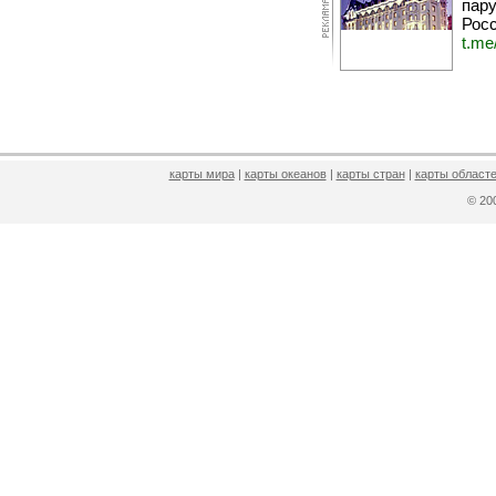
пару
Росс
t.me
карты мира
|
карты океанов
|
карты стран
|
карты областе
© 2