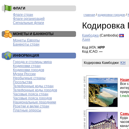
ФЛАГИ
Флаги стран
главная
/
кодировки городов
/
Флаги организаций
Сигнальные флаги
Кодировка 
МОНЕТЫ И БАНКНОТЫ
Камбоджа
(Cambodia)
Азия
Монеты Европы
Банкноты стран
Код IATA:
HPP
Код ICAO:
—
ИНФОРМАЦИЯ
Города и столицы мира
Кодировка Камбоджи:
KH
Кодировки стран
Кодировки городов
Музеи России
Необычные страны
Наци
Посольства
Все 
Телефонные коды стран
инте
Телефонные коды городов
прир
Часовые пояса стран
t.me/
Часовые пояса городов
Национальные праздники
Розетки и вилки стран
Платные опросы
Самы
Куда 
часо
канал