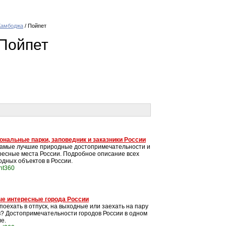
Камбоджа
/ Пойпет
Пойпет
ональные парки, заповедник и заказники России
самые лучшие природные достопримечательности и
ресные места России. Подробное описание всех
одных объектов в России.
int360
е интересные города России
поехать в отпуск, на выходные или заехать на пару
в? Достопримечательности городов России в одном
е.