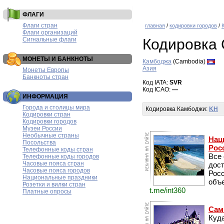
ФЛАГИ
Флаги стран
главная
/
кодировки городов
/
Флаги организаций
Сигнальные флаги
Кодировка 
МОНЕТЫ И БАНКНОТЫ
Камбоджа
(Cambodia)
Азия
Монеты Европы
Банкноты стран
Код IATA:
SVR
Код ICAO:
—
ИНФОРМАЦИЯ
Города и столицы мира
Кодировка Камбоджи:
KH
Кодировки стран
Кодировки городов
Музеи России
Необычные страны
Нац
Посольства
Рос
Телефонные коды стран
Все
Телефонные коды городов
Часовые пояса стран
дос
Часовые пояса городов
Рос
Национальные праздники
объе
Розетки и вилки стран
t.me/int360
Платные опросы
Сам
Куда