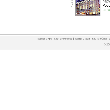
пару
Росс
t.me
карты мира
|
карты океанов
|
карты стран
|
карты областе
© 2