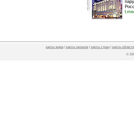
пару
Росс
t.me
карты мира
|
карты океанов
|
карты стран
|
карты областе
© 2