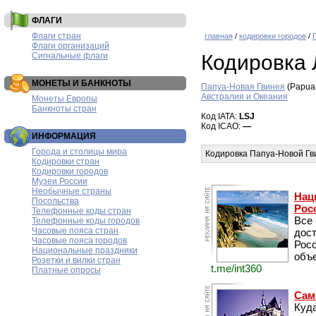
ФЛАГИ
Флаги стран
главная
/
кодировки городов
/
Флаги организаций
Сигнальные флаги
Кодировка 
МОНЕТЫ И БАНКНОТЫ
Папуа-Новая Гвинея
(Papua
Австралия и Океания
Монеты Европы
Банкноты стран
Код IATA:
LSJ
Код ICAO:
—
ИНФОРМАЦИЯ
Города и столицы мира
Кодировка Папуа-Новой Гв
Кодировки стран
Кодировки городов
Музеи России
Необычные страны
Нац
Посольства
Рос
Телефонные коды стран
Все
Телефонные коды городов
Часовые пояса стран
дос
Часовые пояса городов
Рос
Национальные праздники
объе
Розетки и вилки стран
t.me/int360
Платные опросы
Сам
Куда