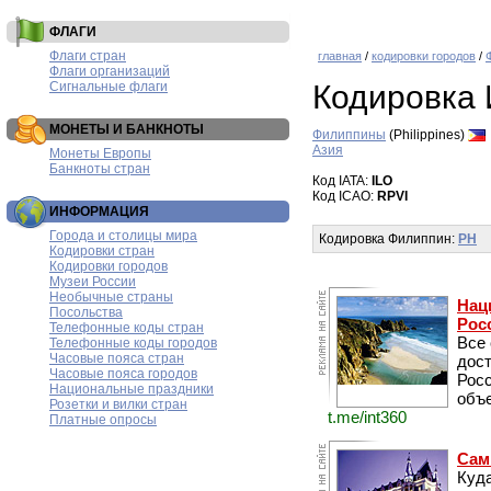
ФЛАГИ
Флаги стран
главная
/
кодировки городов
/
Флаги организаций
Сигнальные флаги
Кодировка
МОНЕТЫ И БАНКНОТЫ
Филиппины
(Philippines)
Азия
Монеты Европы
Банкноты стран
Код IATA:
ILO
Код ICAO:
RPVI
ИНФОРМАЦИЯ
Города и столицы мира
Кодировка Филиппин:
PH
Кодировки стран
Кодировки городов
Музеи России
Необычные страны
Нац
Посольства
Рос
Телефонные коды стран
Все
Телефонные коды городов
Часовые пояса стран
дос
Часовые пояса городов
Рос
Национальные праздники
объе
Розетки и вилки стран
t.me/int360
Платные опросы
Сам
Куда