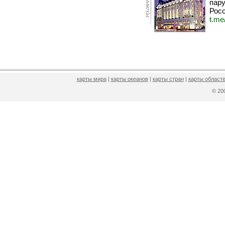
пару
Росс
t.me
карты мира
|
карты океанов
|
карты стран
|
карты областе
© 2