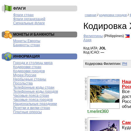
ФЛАГИ
Флаги стран
главная
/
кодировки городов
/
Флаги организаций
Сигнальные флаги
Кодировка 
МОНЕТЫ И БАНКНОТЫ
Филиппины
(Philippines)
Азия
Монеты Европы
Банкноты стран
Код IATA:
JOL
Код ICAO:
—
ИНФОРМАЦИЯ
Города и столицы мира
Кодировка Филиппин:
PH
Кодировки стран
Кодировки городов
Музеи России
Необычные страны
Нац
Посольства
Рос
Телефонные коды стран
Все
Телефонные коды городов
Часовые пояса стран
дос
Часовые пояса городов
Рос
Национальные праздники
объе
Розетки и вилки стран
t.me/int360
Платные опросы
Сам
Куда