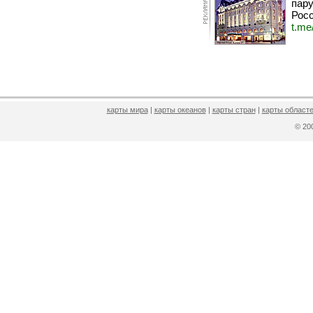
пару
Росс
t.me
карты мира
|
карты океанов
|
карты стран
|
карты областе
© 2