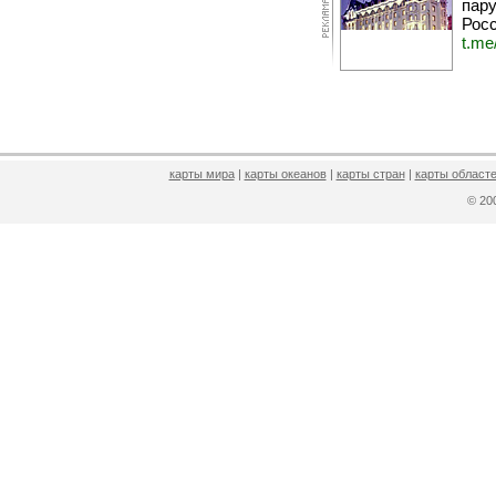
пару
Росс
t.me
карты мира
|
карты океанов
|
карты стран
|
карты областе
© 2