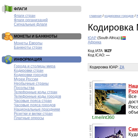
ФЛАГИ
Флаги стран
главная
/
кодировки городов
/
Флаги организаций
Сигнальные флаги
Кодировка
МОНЕТЫ И БАНКНОТЫ
ЮАР
(South Africa)
Африка
Монеты Европы
Банкноты стран
Код IATA:
MZF
Код ICAO:
—
ИНФОРМАЦИЯ
Города и столицы мира
Кодировка ЮАР:
ZA
Кодировки стран
Кодировки городов
Музеи России
Необычные страны
Нац
Посольства
Рос
Телефонные коды стран
Все
Телефонные коды городов
Часовые пояса стран
дос
Часовые пояса городов
Рос
Национальные праздники
объе
Розетки и вилки стран
t.me/int360
Платные опросы
Сам
Куда