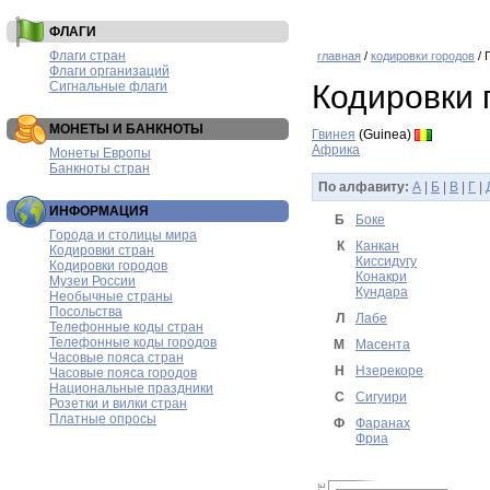
ФЛАГИ
Флаги стран
главная
/
кодировки городов
/ 
Флаги организаций
Сигнальные флаги
Кодировки 
МОНЕТЫ И БАНКНОТЫ
Гвинея
(Guinea)
Африка
Монеты Европы
Банкноты стран
По алфавиту:
А
|
Б
|
В
|
Г
|
ИНФОРМАЦИЯ
Б
Боке
Города и столицы мира
К
Канкан
Кодировки стран
Киссидугу
Кодировки городов
Конакри
Музеи России
Кундара
Необычные страны
Посольства
Л
Лабе
Телефонные коды стран
Телефонные коды городов
М
Масента
Часовые пояса стран
Н
Нзерекоре
Часовые пояса городов
Национальные праздники
С
Сигуири
Розетки и вилки стран
Платные опросы
Ф
Фаранах
Фриа