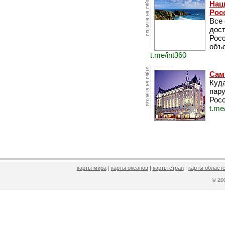
Нац
Рос
Все
дос
Рос
объе
t.me/int360
Сам
Куда
пару
Росс
t.me
карты мира
|
карты океанов
|
карты стран
|
карты областе
© 2