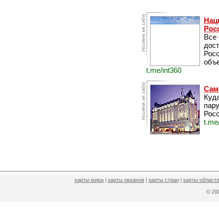
Нац
Рос
Все
дос
Рос
объе
t.me/int360
Сам
Куда
пару
Росс
t.me
карты мира
|
карты океанов
|
карты стран
|
карты областе
© 2