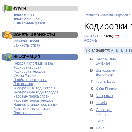
ФЛАГИ
Флаги стран
главная
/
кодировки городов
/ 
Флаги организаций
Сигнальные флаги
Кодировки 
МОНЕТЫ И БАНКНОТЫ
Либерия
(Liberia)
Африка
Монеты Европы
Банкноты стран
По алфавиту:
А
|
Б
|
В
|
Г
|
ИНФОРМАЦИЯ
Б
Белла-Елла
Города и столицы мира
Бучанан
Кодировки стран
В
Войнджама
Кодировки городов
Вологисси
Музеи России
Необычные страны
Г
Гранд-Цесс
Посольства
Телефонные коды стран
К
Кейп-Палмас
Телефонные коды городов
М
Монровия
Часовые пояса стран
Часовые пояса городов
Н
Нимба
Национальные праздники
Розетки и вилки стран
С
Сасстаун
Платные опросы
Синоу
Т
Тчиен
Ф
Фойя