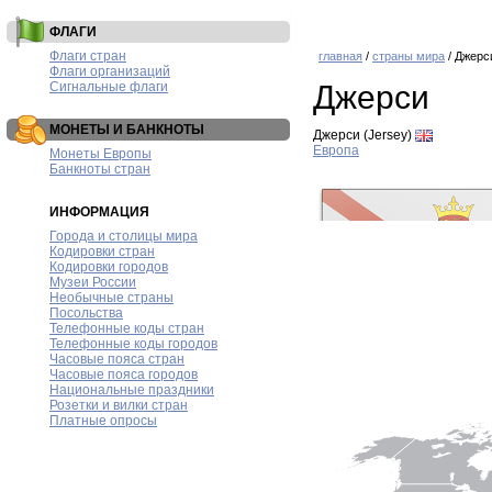
ФЛАГИ
Флаги стран
главная
/
страны мира
/ Джерс
Флаги организаций
Сигнальные флаги
Джерси
МОНЕТЫ И БАНКНОТЫ
Джерси (Jersey)
Европа
Монеты Европы
Банкноты стран
ИНФОРМАЦИЯ
Города и столицы мира
Кодировки стран
Кодировки городов
Музеи России
Необычные страны
Посольства
Телефонные коды стран
Телефонные коды городов
Часовые пояса стран
Часовые пояса городов
Национальные праздники
Розетки и вилки стран
Платные опросы