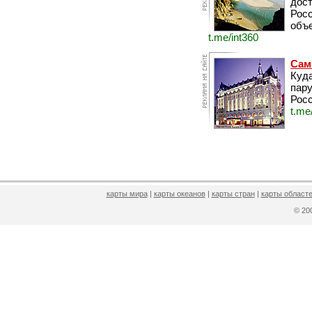
дос
Рос
объе
t.me/int360
Сам
Куда
пару
Росс
t.me
карты мира
|
карты океанов
|
карты стран
|
карты областе
© 2