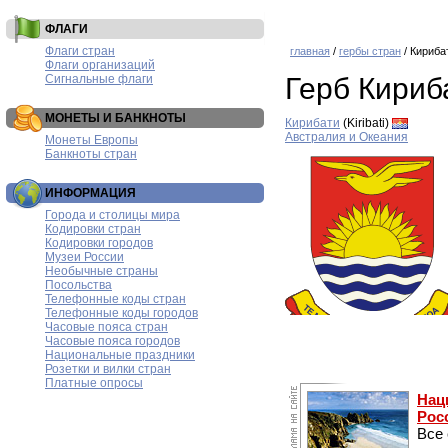
ФЛАГИ
Флаги стран
главная
/
гербы стран
/ Кириба
Флаги организаций
Сигнальные флаги
Герб Кириб
МОНЕТЫ И БАНКНОТЫ
Кирибати
(Kiribati)
Австралия и Океания
Монеты Европы
Банкноты стран
ИНФОРМАЦИЯ
Города и столицы мира
Кодировки стран
Кодировки городов
Музеи России
Необычные страны
Посольства
Телефонные коды стран
Телефонные коды городов
Часовые пояса стран
Часовые пояса городов
Национальные праздники
Розетки и вилки стран
Платные опросы
Нац
Рос
Все