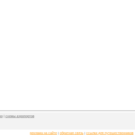
ро
|
схемы аэропортов
реклама на сайте
обратная связь
ссылки для путешественников
|
|