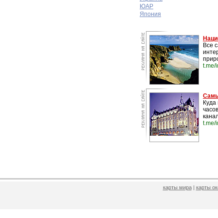
ЮАР
Япония
Наци
Все 
инте
прир
t.me/
Самы
Куда 
часо
канал
t.me/
карты мира
|
карты о