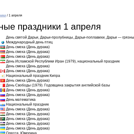
ники
/ 1 апреля
ые праздники 1 апреля
День святой Дарьи, Дарьи-пролубницы, Дарьи-поплавихи, Дарьи — грязн
Международный день птиц
День смеха (День дурака)
День смеха (День дурака)
День смеха (День дурака)
День Исламской Республики Иран (1979), национальный праздник
День смеха (День дурака)
День смеха (День дурака)
Национальный праздник Кипра
День смеха (День дурака)
День Свободы (1979). Годовщина закрытия английской базы
День смеха (День дурака)
День смеха (День дурака)
День математика
Национальный праздник
День смеха (День дурака)
День смеха (День дурака)
День смеха (День дурака)
День смеха (День дурака)
День смеха (День дурака)
Одесса, Юморина