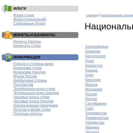
ФЛАГИ
Флаги стран
главная
/
национальные празд
Флаги организаций
Сигнальные флаги
Национальн
МОНЕТЫ И БАНКНОТЫ
Монеты Европы
Банкноты стран
Азербайджан
Армения
Белоруссия
ИНФОРМАЦИЯ
Иран
Города и столицы мира
Казахстан
Кодировки стран
Канада
Кодировки городов
Кипр
Музеи России
Киргизия
Необычные страны
Посольства
Мальта
Телефонные коды стран
Молдавия
Телефонные коды городов
Россия
Часовые пояса стран
Россия
Часовые пояса городов
Сан-Марино
Национальные праздники
США
Розетки и вилки стран
Таджикистан
Платные опросы
Туркменистан
Узбекистан
Украина
Украина