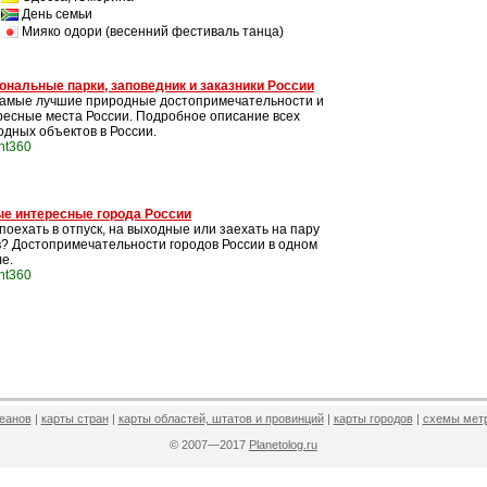
День семьи
Мияко одори (весенний фестиваль танца)
ональные парки, заповедник и заказники России
самые лучшие природные достопримечательности и
ресные места России. Подробное описание всех
одных объектов в России.
int360
е интересные города России
поехать в отпуск, на выходные или заехать на пару
в? Достопримечательности городов России в одном
е.
int360
кеанов
|
карты стран
|
карты областей, штатов и провинций
|
карты городов
|
схемы мет
© 2007—2017
Planetolog.ru