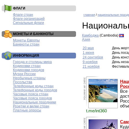
ФЛАГИ
Флаги стран
главная
/
национальные празд
Флаги организаций
Сигнальные флаги
Националь
МОНЕТЫ И БАНКНОТЫ
Камбоджа
(Cambodia)
Азия
Монеты Европы
Банкноты стран
20 мая
День жерт
1 июня
День поса
ИНФОРМАЦИЯ
24 сентября
День конс
Города и столицы мира
9 ноября
День неза
Кодировки стран
21 ноября
Фестивал
Кодировки городов
Музеи России
Необычные страны
Нац
Посольства
Рос
Телефонные коды стран
Телефонные коды городов
Все
Часовые пояса стран
дос
Часовые пояса городов
Рос
Национальные праздники
объе
Розетки и вилки стран
Платные опросы
t.me/int360
Сам
Куда