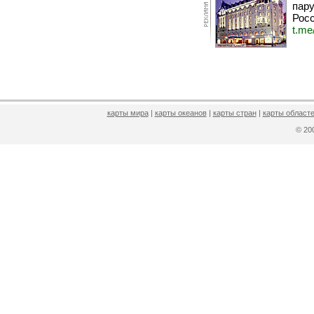
пару
Росс
t.me
карты мира
|
карты океанов
|
карты стран
|
карты областе
© 2