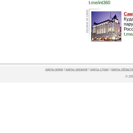
t.me/int360
Сам
Куда
пару
Росс
t.me
карты мира
|
карты океанов
|
карты стран
|
карты областе
© 2