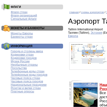
ФЛАГИ
Флаги стран
главная
/
схемы аэропортов
/
Флаги организаций
Сигнальные флаги
Аэропорт 
МОНЕТЫ И БАНКНОТЫ
Tallinn International Airport
Таллин (Tallinn),
Эстония
(Es
Монеты Европы
Европа
Банкноты стран
ИНФОРМАЦИЯ
Города и столицы мира
Кодировки стран
Кодировки городов
Музеи России
Необычные страны
Посольства
Телефонные коды стран
Телефонные коды городов
Часовые пояса стран
Часовые пояса городов
Нац
Национальные праздники
Розетки и вилки стран
Рос
Платные опросы
Все
дос
Рос
объе