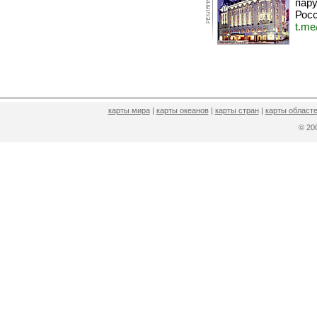
пару
Росс
t.me
карты мира
|
карты океанов
|
карты стран
|
карты областе
© 2