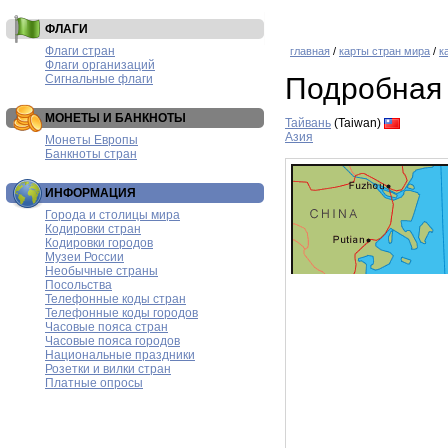
ФЛАГИ
Флаги стран
главная
/
карты стран мира
/
к
Флаги организаций
Сигнальные флаги
Подробная 
МОНЕТЫ И БАНКНОТЫ
Тайвань
(Taiwan)
Азия
Монеты Европы
Банкноты стран
ИНФОРМАЦИЯ
Города и столицы мира
Кодировки стран
Кодировки городов
Музеи России
Необычные страны
Посольства
Телефонные коды стран
Телефонные коды городов
Часовые пояса стран
Часовые пояса городов
Национальные праздники
Розетки и вилки стран
Платные опросы