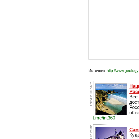
Источник:
http://www.geology
Нац
Рос
Все
дос
Рос
объе
t.me/int360
Сам
Куда