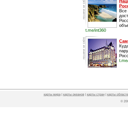
Нац
Рос
Все
дос
Рос
объе
t.me/int360
Сам
Куда
пару
Росс
t.me
карты мира
|
карты океанов
|
карты стран
|
карты областе
© 2