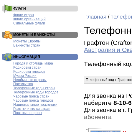
ФЛАГИ
Флаги стран
главная
/
телефо
Флаги организаций
Сигнальные флаги
Телефонн
МОНЕТЫ И БАНКНОТЫ
Монеты Европы
Графтон (Grafto
Банкноты стран
Австралия и Ок
ИНФОРМАЦИЯ
Телефонный код
Города и столицы мира
Кодировки стран
Кодировки городов
Музеи России
Необычные страны
Телефонный код г. Графто
Посольства
Телефонные коды стран
Телефонные коды городов
Для звонка из Р
Часовые пояса стран
Часовые пояса городов
наберите
8-10-6
Национальные праздники
Для звонка в г.
Розетки и вилки стран
Платные опросы
абонента