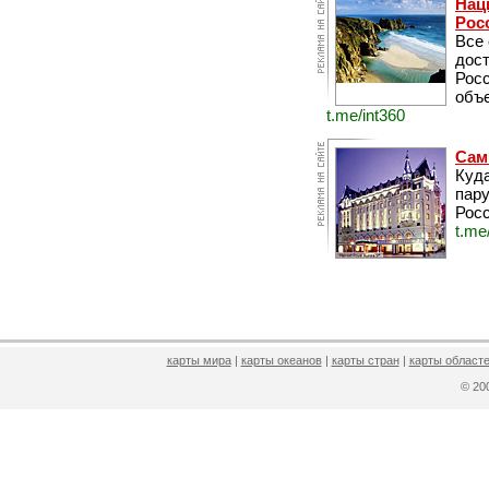
Нац
Рос
Все
дос
Рос
объе
t.me/int360
Сам
Куда
пару
Росс
t.me
карты мира
|
карты океанов
|
карты стран
|
карты областе
© 2