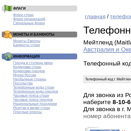
ФЛАГИ
Флаги стран
главная
/
телефо
Флаги организаций
Сигнальные флаги
Телефонн
МОНЕТЫ И БАНКНОТЫ
Монеты Европы
Мейтленд (Maitl
Банкноты стран
Австралия и Ок
ИНФОРМАЦИЯ
Телефонный код
Города и столицы мира
Кодировки стран
Кодировки городов
Музеи России
Необычные страны
Телефонный код г. Мейтле
Посольства
Телефонные коды стран
Телефонные коды городов
Для звонка из Р
Часовые пояса стран
Часовые пояса городов
наберите
8-10-6
Национальные праздники
Для звонка в г.
Розетки и вилки стран
Платные опросы
номер абонента