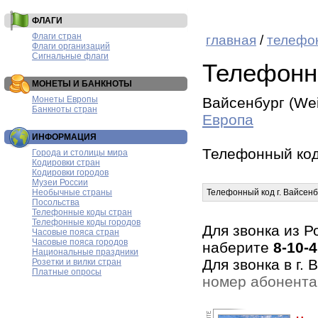
ФЛАГИ
Флаги стран
главная
/
телефо
Флаги организаций
Сигнальные флаги
Телефонн
МОНЕТЫ И БАНКНОТЫ
Монеты Европы
Вайсенбург (We
Банкноты стран
Европа
ИНФОРМАЦИЯ
Телефонный ко
Города и столицы мира
Кодировки стран
Кодировки городов
Музеи России
Необычные страны
Телефонный код г. Вайсенб
Посольства
Телефонные коды стран
Телефонные коды городов
Для звонка из Р
Часовые пояса стран
Часовые пояса городов
наберите
8-10-4
Национальные праздники
Для звонка в г.
Розетки и вилки стран
Платные опросы
номер абонента