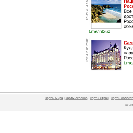
Нац
Рос
Все
дос
Рос
объе
t.me/int360
Сам
Куда
пару
Росс
t.me
карты мира
|
карты океанов
|
карты стран
|
карты областе
© 2