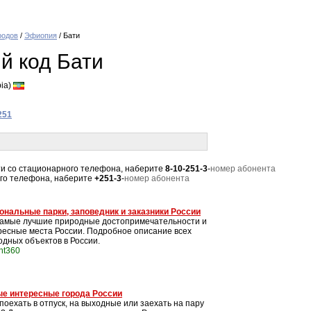
родов
/
Эфиопия
/ Бати
й код Бати
pia)
251
Бати со стационарного телефона, наберите
8-10-251-3
-
номер абонента
вого телефона, наберите
+251-3
-
номер абонента
ональные парки, заповедник и заказники России
самые лучшие природные достопримечательности и
ресные места России. Подробное описание всех
одных объектов в России.
int360
е интересные города России
поехать в отпуск, на выходные или заехать на пару