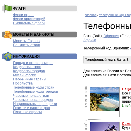
ФЛАГИ
Флаги стран
главная
/
телефонные коды го
Флаги организаций
Сигнальные флаги
Телефонны
МОНЕТЫ И БАНКНОТЫ
Бати (Batti),
Эфиопия
(Ethio
Африка
Монеты Европы
Банкноты стран
Телефонный код Эфиопии:
ИНФОРМАЦИЯ
Телефонный код г. Бати:
3
Города и столицы мира
Кодировки стран
Кодировки городов
Для звонка из России в г. 
Музеи России
Для звонка в г. Бати с сото
Необычные страны
Посольства
Телефонные коды стран
Наци
Телефонные коды городов
Все 
Часовые пояса стран
инте
Часовые пояса городов
прир
Национальные праздники
t.me/
Розетки и вилки стран
Платные опросы
Самы
Куда 