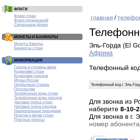
ФЛАГИ
Флаги стран
главная
/
телефо
Флаги организаций
Сигнальные флаги
Телефонн
МОНЕТЫ И БАНКНОТЫ
Монеты Европы
Эль-Горда (El G
Банкноты стран
Африка
ИНФОРМАЦИЯ
Телефонный ко
Города и столицы мира
Кодировки стран
Кодировки городов
Музеи России
Необычные страны
Телефонный код г. Эль-Гор
Посольства
Телефонные коды стран
Телефонные коды городов
Для звонка из Р
Часовые пояса стран
Часовые пояса городов
наберите
8-10-
Национальные праздники
Для звонка в г.
Розетки и вилки стран
Платные опросы
номер абонента