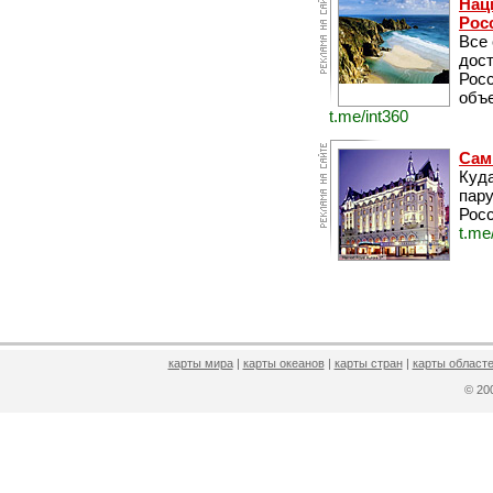
Нац
Рос
Все
дос
Рос
объе
t.me/int360
Сам
Куда
пару
Росс
t.me
карты мира
|
карты океанов
|
карты стран
|
карты областе
© 2