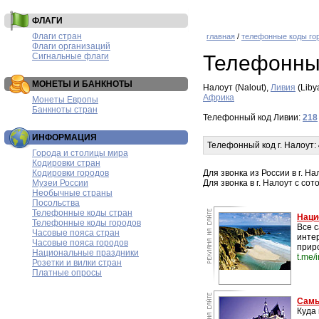
ФЛАГИ
Флаги стран
главная
/
телефонные коды го
Флаги организаций
Сигнальные флаги
Телефонны
МОНЕТЫ И БАНКНОТЫ
Налоут (Nalout),
Ливия
(Liby
Африка
Монеты Европы
Банкноты стран
Телефонный код Ливии:
218
ИНФОРМАЦИЯ
Телефонный код г. Налоут:
Города и столицы мира
Кодировки стран
Кодировки городов
Для звонка из России в г. 
Музеи России
Для звонка в г. Налоут с со
Необычные страны
Посольства
Телефонные коды стран
Наци
Телефонные коды городов
Все 
Часовые пояса стран
инте
Часовые пояса городов
прир
Национальные праздники
t.me/
Розетки и вилки стран
Платные опросы
Самы
Куда 