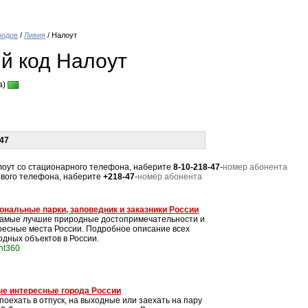
родов
/
Ливия
/ Налоут
й код Налоут
a)
47
Налоут со стационарного телефона, наберите
8-10-218-47
-
номер абонента
тового телефона, наберите
+218-47
-
номер абонента
ональные парки, заповедник и заказники России
самые лучшие природные достопримечательности и
ресные места России. Подробное описание всех
одных объектов в России.
int360
е интересные города России
поехать в отпуск, на выходные или заехать на пару