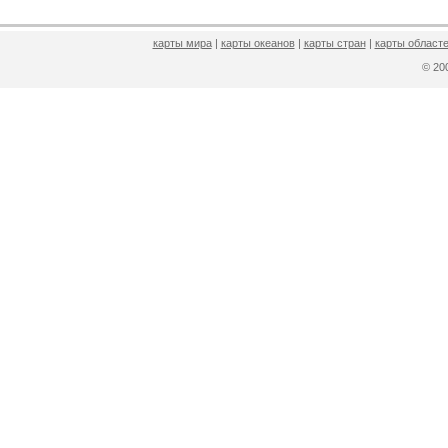
карты мира
|
карты океанов
|
карты стран
|
карты областе
© 2