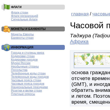
ФЛАГИ
Флаги стран
главная
/
часовые
Флаги организаций
Сигнальные флаги
Часовой 
МОНЕТЫ И БАНКНОТЫ
Монеты Европы
Таджура (Tadjou
Банкноты стран
Африка
ИНФОРМАЦИЯ
Города и столицы мира
Кодировки стран
Кодировки городов
Музеи России
Необычные страны
Посольства
основа граждан
Телефонные коды стран
Телефонные коды городов
отсчете времен
Часовые пояса стран
(GMT), и иногд
Часовые пояса городов
Национальные праздники
обратить внима
Розетки и вилки стран
Платные опросы
и летом. Поэтом
время, смещени