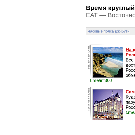
Время круглый
EAT — Восточно-
Часовые пояса Джибути
Нац
Рос
Все
дос
Рос
объе
t.me/int360
Сам
Куда
пару
Росс
t.me