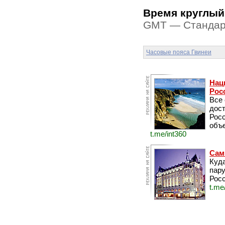
Время круглый
GMT — Стандарт
Часовые пояса Гвинеи
Нац
Рос
Все
дос
Рос
объе
t.me/int360
Сам
Куда
пару
Росс
t.me