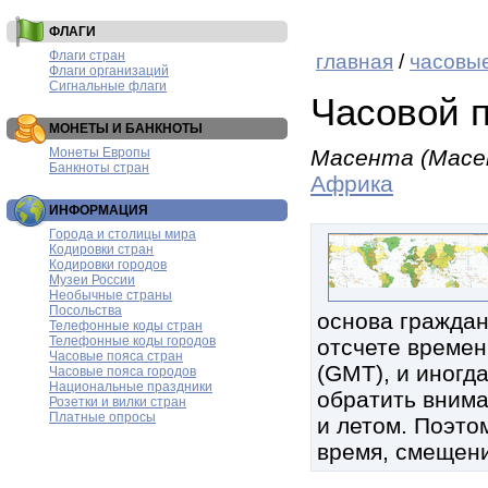
ФЛАГИ
Флаги стран
главная
/
часовые
Флаги организаций
Сигнальные флаги
Часовой 
МОНЕТЫ И БАНКНОТЫ
Монеты Европы
Масента (Mace
Банкноты стран
Африка
ИНФОРМАЦИЯ
Города и столицы мира
Кодировки стран
Кодировки городов
Музеи России
Необычные страны
Посольства
основа граждан
Телефонные коды стран
Телефонные коды городов
отсчете времен
Часовые пояса стран
(GMT), и иногд
Часовые пояса городов
Национальные праздники
обратить внима
Розетки и вилки стран
Платные опросы
и летом. Поэтом
время, смещени