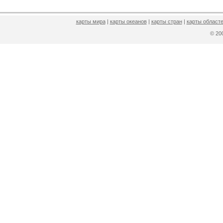
карты мира
|
карты океанов
|
карты стран
|
карты областе
© 2