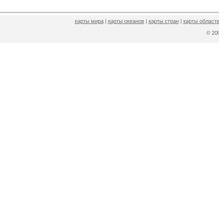
карты мира
|
карты океанов
|
карты стран
|
карты областе
© 2