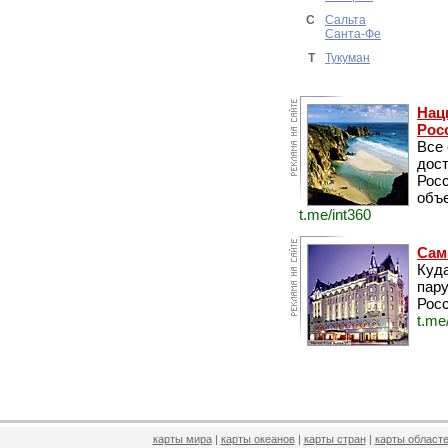
С
Сальта
Санта-Фе
Т
Тукуман
Нац
Рос
Все
дос
Рос
объе
t.me/int360
Сам
Куда
пару
Росс
t.me
карты мира
|
карты океанов
|
карты стран
|
карты областе