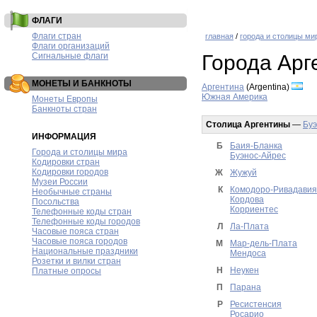
ФЛАГИ
Флаги стран
главная
/
города и столицы ми
Флаги организаций
Сигнальные флаги
Города Арг
МОНЕТЫ И БАНКНОТЫ
Аргентина
(Argentina)
Южная Америка
Монеты Европы
Банкноты стран
Столица Аргентины
—
Буэ
ИНФОРМАЦИЯ
Б
Баия-Бланка
Города и столицы мира
Буэнос-Айрес
Кодировки стран
Кодировки городов
Ж
Жужуй
Музеи России
К
Комодоро-Ривадавия
Необычные страны
Кордова
Посольства
Корриентес
Телефонные коды стран
Телефонные коды городов
Л
Ла-Плата
Часовые пояса стран
Часовые пояса городов
М
Мар-дель-Плата
Национальные праздники
Мендоса
Розетки и вилки стран
Н
Неукен
Платные опросы
П
Парана
Р
Ресистенсия
Росарио