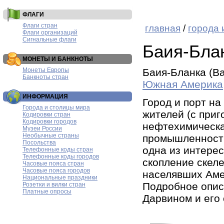
ФЛАГИ
Флаги стран
главная
/
города 
Флаги организаций
Сигнальные флаги
Баия-Бла
МОНЕТЫ И БАНКНОТЫ
Монеты Европы
Баия-Бланка (Ba
Банкноты стран
Южная Америка
ИНФОРМАЦИЯ
Город и порт на
Города и столицы мира
жителей (с при
Кодировки стран
Кодировки городов
нефтехимическа
Музеи России
Необычные страны
промышленность
Посольства
одна из интере
Телефонные коды стран
Телефонные коды городов
скопление скел
Часовые пояса стран
Часовые пояса городов
населявших Аме
Национальные праздники
Подробное опис
Розетки и вилки стран
Платные опросы
Дарвином и его 