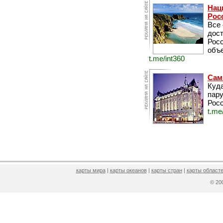
Нац
Рос
Все
дос
Рос
объе
t.me/int360
Сам
Куда
пару
Росс
t.me
карты мира
|
карты океанов
|
карты стран
|
карты областе
© 2