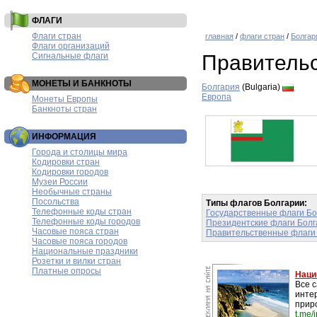
ФЛАГИ
Флаги стран
главная
/
флаги стран
/
Болгар
Флаги организаций
Сигнальные флаги
Правитель
МОНЕТЫ И БАНКНОТЫ
Болгария
(Bulgaria)
Европа
Монеты Европы
Банкноты стран
ИНФОРМАЦИЯ
Города и столицы мира
Кодировки стран
Кодировки городов
Музеи России
Необычные страны
Посольства
Типы флагов Болгарии:
Телефонные коды стран
Государственные флаги Бо
Телефонные коды городов
Президентские флаги Болг
Часовые пояса стран
Правительственные флаги
Часовые пояса городов
Национальные праздники
Розетки и вилки стран
Платные опросы
Наци
Все 
инте
прир
t.me/