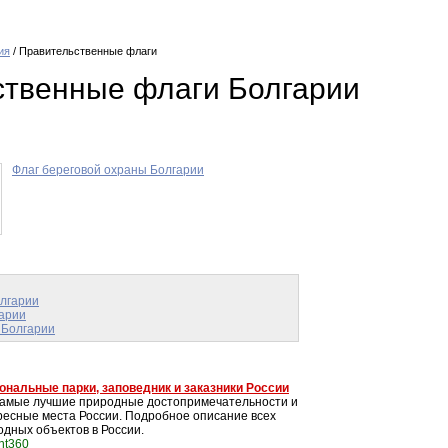
ия
/ Правительственные флаги
ственные флаги Болгарии
Флаг береговой охраны Болгарии
лгарии
арии
 Болгарии
ональные парки, заповедник и заказники России
самые лучшие природные достопримечательности и
ресные места России. Подробное описание всех
одных объектов в России.
int360